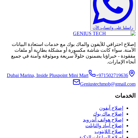
راسلنا على واتساب الآن
GENIUS
TECH
إصلاح احترافي للآيفون والماك بوك مع خدمات استعادة البيانات
الآمنة. سواء كانت شاشة مكسورة أو مشكلة بطارية أو ملفات
مفقودة - خبراؤنا يضمنون حلولاً سريعة وموثوقة وآمنة في جميع
أنحاء الإمارات.
Dubai Marina, Inside Pluspoint Mini Mart
+971502719636
Geniustechmob@gmail.com
الخدمات
إصلاح آيفون
إصلاح ماك بوك
إصلاح هواتف أندرويد
إصلاح آيباد والتابلت
إصلاح اللابتوب
إصلاح الساعات الذكية