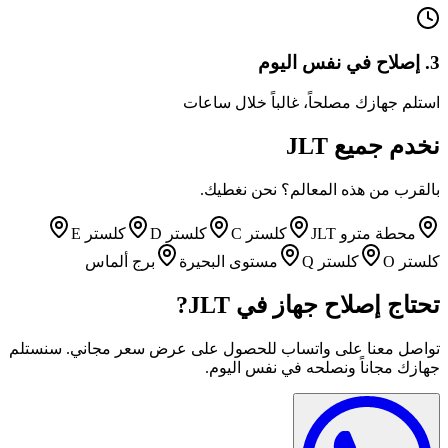
3.
إصلاح في نفس اليوم
استلم جهازك مصلحاً، غالباً خلال ساعات
نخدم جميع
JLT
بالقرب من هذه المعالم؟ نحن نغطيك.
محطة مترو JLT
كلستر C
كلستر D
كلستر E
كلستر O
كلستر Q
مستوى البحيرة
برج ألماس
تحتاج إصلاح جهاز في
JLT
?
تواصل معنا على واتساب للحصول على عرض سعر مجاني. سنستلم
جهازك مجاناً ونصلحه في نفس اليوم.