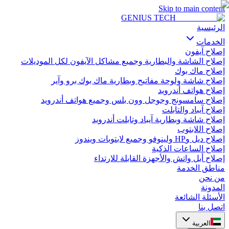
Skip to main content
GENIUS
TECH
الرئيسية
الخدمات
إصلاح آيفون
إصلاح الشاشة والبطارية وجميع مشاكل الآيفون لكل الموديلات
إصلاح ماك بوك
إصلاح شاشة ولوحة مفاتيح وبطارية ماك بوك برو وآير
إصلاح هواتف أندرويد
إصلاح سامسونج وجوجل وون بلس وجميع هواتف أندرويد
إصلاح آيباد والتابلت
إصلاح شاشة وبطارية آيباد وتابلت أندرويد
إصلاح اللابتوب
إصلاح ديل وHP ولينوفو وجميع لابتوبات ويندوز
إصلاح الساعات الذكية
إصلاح أبل واتش والأجهزة القابلة للارتداء
مناطق الخدمة
من نحن
المدونة
الأسئلة الشائعة
اتصل بنا
العربية