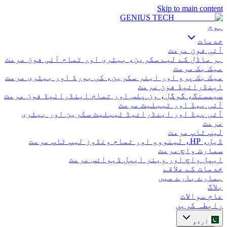
Skip to main content
GENIUS
TECH
ہوم
خدمات
آئی فون مرمت
ہر ماڈل کے لیے سکرین، بیٹری اور تمام آئی فون مرمت
میک بک مرمت
میک بک پرو اور ایئر سکرین، کی بورڈ اور بیٹری مرمت
اینڈرائیڈ فون مرمت
سیمسنگ، گوگل، ون پلس اور تمام اینڈرائیڈ فون مرمت
آئی پیڈ اور ٹیبلیٹ مرمت
آئی پیڈ اور اینڈرائیڈ ٹیبلیٹ سکرین اور بیٹری
مرمت
لیپ ٹاپ مرمت
ڈیل، HP، لینووو اور تمام ونڈوز لیپ ٹاپ مرمت
سمارٹ واچ مرمت
ایپل واچ اور ویئر ایبل ڈیوائس مرمت
خدمات کے علاقے
ہمارے بارے میں
بلاگ
عام سوالات
رابطہ کریں
اردو