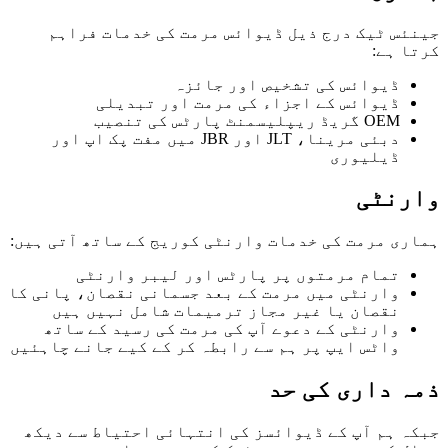
جینئس ٹیک درج ذیل ڈیوائس مرمت کی خدمات فراہم
کرتا ہے:
ڈیوائس کی تشخیص اور جائزہ
ڈیوائس کے اجزاء کی مرمت اور تبدیلی
OEM گریڈ ریپلیسمنٹ پارٹس کی تنصیب
دبئی مرینا، JLT اور JBR میں مفت پک اپ اور
ڈیلیوری
وارنٹی
ہماری مرمت کی خدمات وارنٹی کوریج کے ساتھ آتی ہیں:
تمام مرمتوں پر پارٹس اور لیبر وارنٹی
وارنٹی میں مرمت کے بعد جسمانی نقصان، پانی کا
نقصان یا غیر مجاز ترمیمات شامل نہیں ہیں
وارنٹی کے دعوے آپ کی مرمت کی رسید کے ساتھ
واٹس ایپ پر ہم سے رابطہ کر کے کیے جانے چاہئیں
ذمہ داری کی حد
جبکہ ہم آپ کے ڈیوائسز کی انتہائی احتیاط سے دیکھ