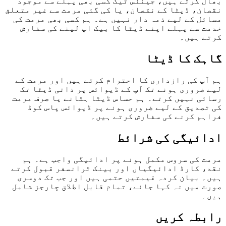
بھال کرتے ہیں، جینئس ٹیک کسی بھی پہلے سے موجود
نقصان، ڈیٹا کے نقصان، یا کی گئی مرمت سے غیر متعلق
مسائل کے لیے ذمہ دار نہیں ہے۔ ہم کسی بھی مرمت کی
خدمت سے پہلے اپنے ڈیٹا کا بیک اپ لینے کی سفارش
کرتے ہیں۔
گاہک کا ڈیٹا
ہم آپ کی رازداری کا احترام کرتے ہیں اور مرمت کے
لیے ضروری ہونے تک آپ کے ڈیوائس پر ذاتی ڈیٹا تک
رسائی نہیں کرتے۔ ہم حساس ڈیٹا ہٹانے یا صرف مرمت
کی تصدیق کے لیے ضروری ہونے پر ڈیوائس پاس کوڈ
فراہم کرنے کی سفارش کرتے ہیں۔
ادائیگی کی شرائط
مرمت کی سروس مکمل ہونے پر ادائیگی واجب ہے۔ ہم
نقد، کارڈ ادائیگیاں اور بینک ٹرانسفر قبول کرتے
ہیں۔ بیان کردہ قیمتیں حتمی ہیں اور جب تک دوسری
صورت میں نہ کہا جائے، تمام قابل اطلاق چارجز شامل
ہیں۔
رابطہ کریں