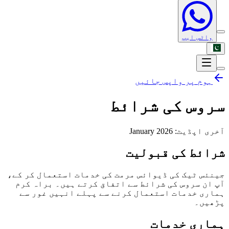
واٹس ایپ
ہوم پر واپس جائیں
سروس کی شرائط
آخری اپڈیٹ
: January 2026
شرائط کی قبولیت
جینئس ٹیک کی ڈیوائس مرمت کی خدمات استعمال کر کے،
آپ ان سروس کی شرائط سے اتفاق کرتے ہیں۔ براہ کرم
ہماری خدمات استعمال کرنے سے پہلے انہیں غور سے
پڑھیں۔
ہماری خدمات