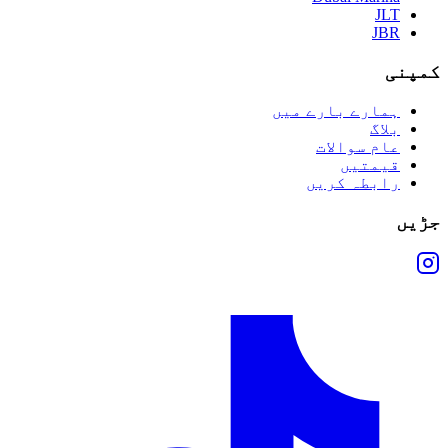
JLT
JBR
کمپنی
ہمارے بارے میں
بلاگ
عام سوالات
قیمتیں
رابطہ کریں
جڑیں