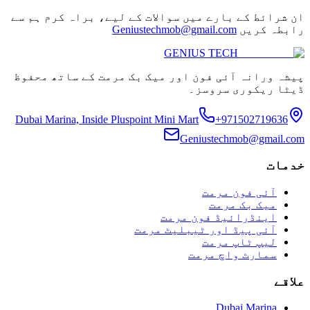
ان شرائط کے بارے میں سوالات کے لیے، براہ کرم ہم سے
رابطہ کریں
Geniustechmob@gmail.com
GENIUS
TECH
پیشہ ورانہ آئی فون اور میک بک مرمت کے ساتھ محفوظ
ڈیٹا ریکوری سروسز۔
Dubai Marina, Inside Pluspoint Mini Mart
+971502719636
Geniustechmob@gmail.com
خدمات
آئی فون مرمت
میک بک مرمت
اینڈرائیڈ فون مرمت
آئی پیڈ اور ٹیبلیٹ مرمت
لیپ ٹاپ مرمت
سمارٹ واچ مرمت
علاقے
Dubai Marina