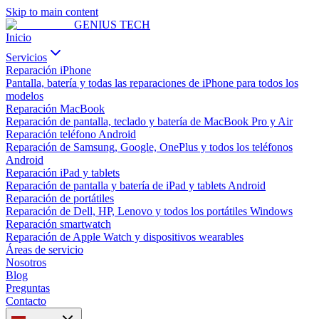
Skip to main content
GENIUS
TECH
Inicio
Servicios
Reparación iPhone
Pantalla, batería y todas las reparaciones de iPhone para todos los
modelos
Reparación MacBook
Reparación de pantalla, teclado y batería de MacBook Pro y Air
Reparación teléfono Android
Reparación de Samsung, Google, OnePlus y todos los teléfonos
Android
Reparación iPad y tablets
Reparación de pantalla y batería de iPad y tablets Android
Reparación de portátiles
Reparación de Dell, HP, Lenovo y todos los portátiles Windows
Reparación smartwatch
Reparación de Apple Watch y dispositivos wearables
Áreas de servicio
Nosotros
Blog
Preguntas
Contacto