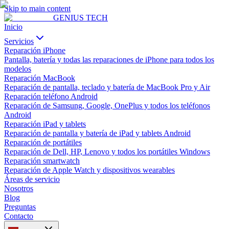
Skip to main content
GENIUS
TECH
Inicio
Servicios
Reparación iPhone
Pantalla, batería y todas las reparaciones de iPhone para todos los
modelos
Reparación MacBook
Reparación de pantalla, teclado y batería de MacBook Pro y Air
Reparación teléfono Android
Reparación de Samsung, Google, OnePlus y todos los teléfonos
Android
Reparación iPad y tablets
Reparación de pantalla y batería de iPad y tablets Android
Reparación de portátiles
Reparación de Dell, HP, Lenovo y todos los portátiles Windows
Reparación smartwatch
Reparación de Apple Watch y dispositivos wearables
Áreas de servicio
Nosotros
Blog
Preguntas
Contacto