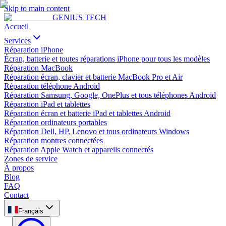
Skip to main content
GENIUS
TECH
Accueil
Services
Réparation iPhone
Écran, batterie et toutes réparations iPhone pour tous les modèles
Réparation MacBook
Réparation écran, clavier et batterie MacBook Pro et Air
Réparation téléphone Android
Réparation Samsung, Google, OnePlus et tous téléphones Android
Réparation iPad et tablettes
Réparation écran et batterie iPad et tablettes Android
Réparation ordinateurs portables
Réparation Dell, HP, Lenovo et tous ordinateurs Windows
Réparation montres connectées
Réparation Apple Watch et appareils connectés
Zones de service
À propos
Blog
FAQ
Contact
Français