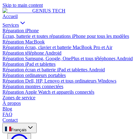
Skip to main content
GENIUS
TECH
Accueil
Services
Réparation iPhone
Écran, batterie et toutes réparations iPhone pour tous les modèles
Réparation MacBook
Réparation écran, clavier et batterie MacBook Pro et Air
Réparation téléphone Android
Réparation Samsung, Google, OnePlus et tous téléphones Android
Réparation iPad et tablettes
Réparation écran et batterie iPad et tablettes Android
Réparation ordinateurs portables
Réparation Dell, HP, Lenovo et tous ordinateurs Windows
Réparation montres connectées
Réparation Apple Watch et appareils connectés
Zones de service
À propos
Blog
FAQ
Contact
Français