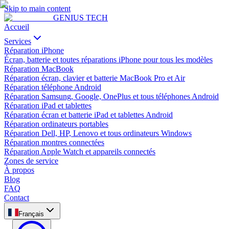
Skip to main content
GENIUS
TECH
Accueil
Services
Réparation iPhone
Écran, batterie et toutes réparations iPhone pour tous les modèles
Réparation MacBook
Réparation écran, clavier et batterie MacBook Pro et Air
Réparation téléphone Android
Réparation Samsung, Google, OnePlus et tous téléphones Android
Réparation iPad et tablettes
Réparation écran et batterie iPad et tablettes Android
Réparation ordinateurs portables
Réparation Dell, HP, Lenovo et tous ordinateurs Windows
Réparation montres connectées
Réparation Apple Watch et appareils connectés
Zones de service
À propos
Blog
FAQ
Contact
Français