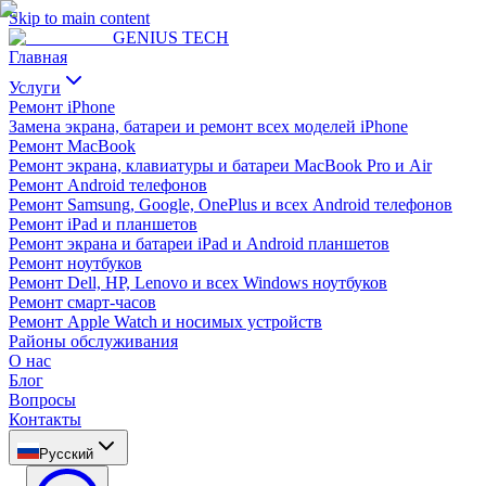
Skip to main content
GENIUS
TECH
Главная
Услуги
Ремонт iPhone
Замена экрана, батареи и ремонт всех моделей iPhone
Ремонт MacBook
Ремонт экрана, клавиатуры и батареи MacBook Pro и Air
Ремонт Android телефонов
Ремонт Samsung, Google, OnePlus и всех Android телефонов
Ремонт iPad и планшетов
Ремонт экрана и батареи iPad и Android планшетов
Ремонт ноутбуков
Ремонт Dell, HP, Lenovo и всех Windows ноутбуков
Ремонт смарт-часов
Ремонт Apple Watch и носимых устройств
Районы обслуживания
О нас
Блог
Вопросы
Контакты
Русский