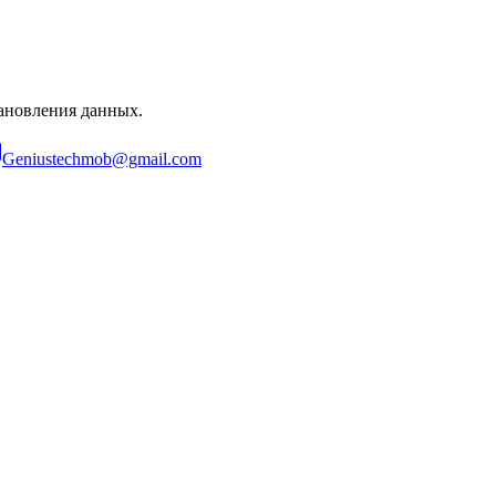
ановления данных.
Geniustechmob@gmail.com