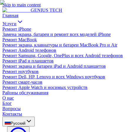
Skip to main content
GENIUS
TECH
Главная
Услуги
Ремонт iPhone
Замена экрана, батареи и ремонт всех моделей iPhone
Ремонт MacBook
Ремонт экрана, клавиатуры и батареи MacBook Pro и Air
Ремонт Android телефонов
Ремонт Samsung, Google, OnePlus и всех Android телефонов
Ремонт iPad и планшетов
Ремонт экрана и батареи iPad и Android планшетов
Ремонт ноутбуков
Ремонт Dell, HP, Lenovo и всех Windows ноутбуков
Ремонт смарт-часов
Ремонт Apple Watch и носимых устройств
Районы обслуживания
О нас
Блог
Вопросы
Контакты
Русский