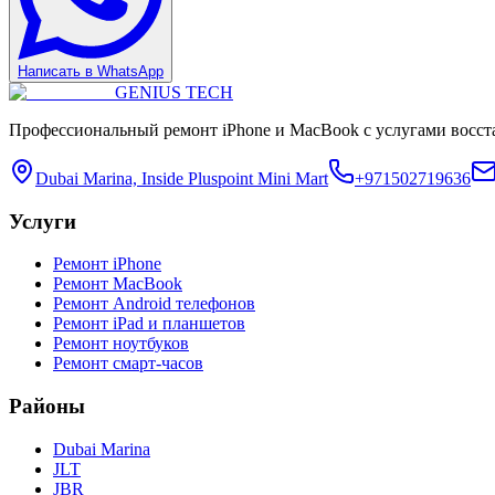
Написать в WhatsApp
GENIUS
TECH
Профессиональный ремонт iPhone и MacBook с услугами восст
Dubai Marina, Inside Pluspoint Mini Mart
+971502719636
Услуги
Ремонт iPhone
Ремонт MacBook
Ремонт Android телефонов
Ремонт iPad и планшетов
Ремонт ноутбуков
Ремонт смарт-часов
Районы
Dubai Marina
JLT
JBR