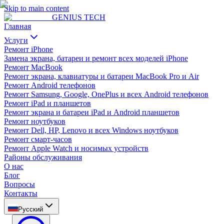
Skip to main content
GENIUS
TECH
Главная
Услуги
Ремонт iPhone
Замена экрана, батареи и ремонт всех моделей iPhone
Ремонт MacBook
Ремонт экрана, клавиатуры и батареи MacBook Pro и Air
Ремонт Android телефонов
Ремонт Samsung, Google, OnePlus и всех Android телефонов
Ремонт iPad и планшетов
Ремонт экрана и батареи iPad и Android планшетов
Ремонт ноутбуков
Ремонт Dell, HP, Lenovo и всех Windows ноутбуков
Ремонт смарт-часов
Ремонт Apple Watch и носимых устройств
Районы обслуживания
О нас
Блог
Вопросы
Контакты
Русский